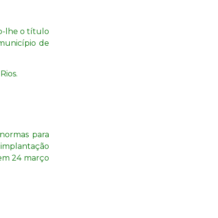
-lhe o título
município de
Rios.
 normas para
e implantação
o em 24 março