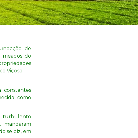
fundação de
os meados do
 propriedades
co Viçoso.
 constantes
hecida como
 turbulento
o, mandaram
o se diz, em