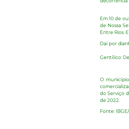
decorrência 
Em 10 de out
de Nossa Se
Entre Rios. 
Daí por dian
Gentílico: D
O município
comercializa
do Serviço d
de 2022.
Fonte: IBGE