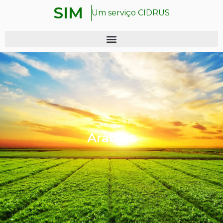
SIM
Um serviço CIDRUS
Araújos