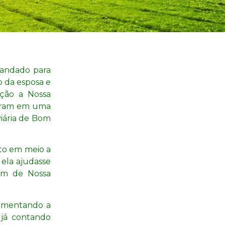
mandado para
o da esposa e
eção a Nossa
garam em uma
viária de Bom
to em meio a
ela ajudasse
em de Nossa
aumentando a
 já contando