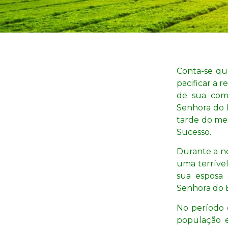
Conta-se qu
pacificar a 
de sua comi
Senhora do 
tarde do mes
Sucesso.
Durante a n
uma terríve
sua esposa
Senhora do 
No período 
população e