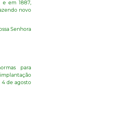
o e em 1887,
razendo novo
ossa Senhora
ormas para
e implantação
m 4 de agosto