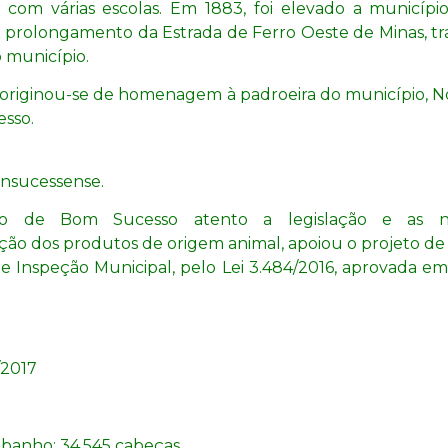
 com várias escolas. Em 1883, foi elevado a municípi
prolongamento da Estrada de Ferro Oeste de Minas, t
o município.
originou-se de homenagem à padroeira do município, N
sso.
onsucessense.
io de Bom Sucesso atento a legislação e as n
ção dos produtos de origem animal, apoiou o projeto d
e Inspeção Municipal, pelo Lei 3.484/2016, aprovada e
/2017
ebanho:
34.545 cabeças