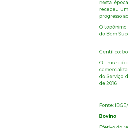
nesta época
recebeu um 
progresso a
O topônimo 
do Bom Suce
Gentílico: b
O municíp
comercializa
do Serviço d
de 2016.
Fonte: IBGE
Bovino
Efetivo do r