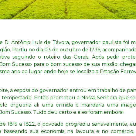
e D. Antônio Luís de Távora, governador paulista foi 
região. Partiu no dia 03 de outubro de 1736, acompanhad
tiva seguindo o roteiro das Gerais. Após pedir prot
Bom Sucesso para o bom sucesso de sua missão, che
mo ano ao lugar onde hoje se localiza a Estação Ferro
oite, a esposa do governador entrou em trabalho de par
l tempestade. Então prometeu a Nossa Senhora que se 
 ele ergueria ali uma ermida e mandaria uma imag
Bom Sucesso. Tudo deu certo e eles foram embora.
de 1815 a 1822, o povoado progrediu sensivelmente, 
 baseando sua economia na lavoura e no comércio,